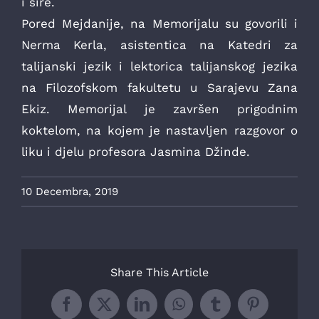
i šire.
Pored Mejdanije, na Memorijalu su govorili i
Nerma Kerla, asistentica na Katedri za
talijanski jezik i lektorica talijanskog jezika
na Filozofskom fakultetu u Sarajevu Zana
Ekiz. Memorijal je završen prigodnim
koktelom, na kojem je nastavljen razgovor o
liku i djelu profesora Jasmina Džinde.
10 Decembra, 2019
Share This Article
Facebook
X
LinkedIn
WhatsApp
Tumblr
Pinterest