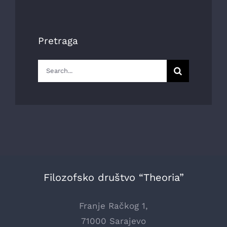
Pretraga
Search
for:
Filozofsko društvo “Theoria”
Franje Račkog 1,
71000 Sarajevo