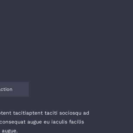
action
tent tacitiaptent taciti sociosqu ad
onsequat augue eu iaculis facilis
r augue.