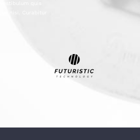
 vestibulum quis
us nisi. Curabitur