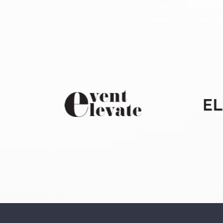
Lorem ipsum dol
metus sodales ull