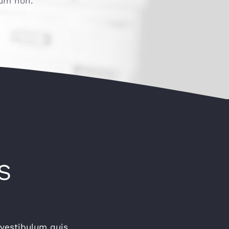
dum non.
S
 vestibulum quis