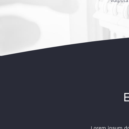
vulputa
Lorem ipsum dol