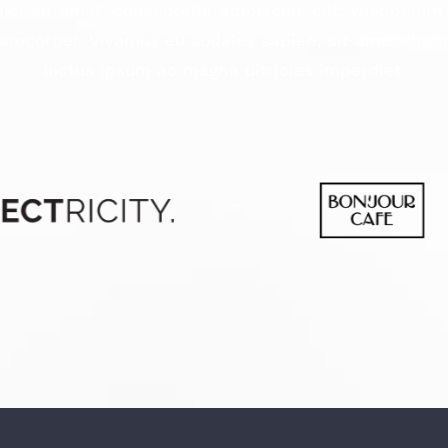
or sit amet, consectetur adipiscing elit. Vestibulum
amcorper. Vivamus eu sodales sapien, sit amet rhonc
luctus ipsum ac magna ultricies imperdiet.