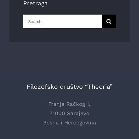
Pretraga
Search
for:
Filozofsko društvo “Theoria”
Franje Račkog 1,
71000 Sarajevo
Bosna i Hercegovina