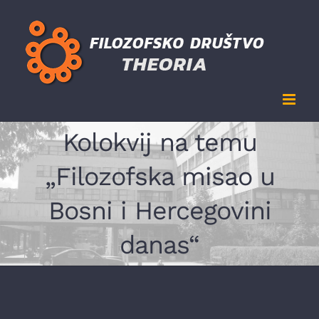
Skip
to
content
Kolokvij na temu
„Filozofska misao u
Bosni i Hercegovini
danas“