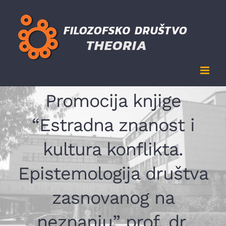
Skip
to
content
Promocija knjige
“Estradna znanost i
kultura konflikta.
Epistemologija društva
zasnovanog na
neznanju” prof. dr.