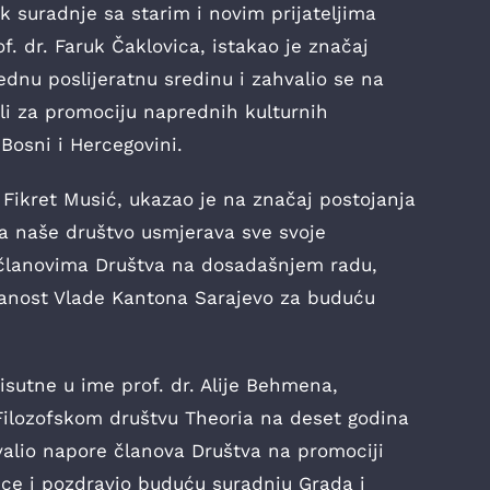
ak suradnje sa starim i novim prijateljima
f. dr. Faruk Čaklovica, istakao je značaj
ednu poslijeratnu sredinu i zahvalio se na
li za promociju naprednih kulturnih
Bosni i Hercegovini.
Fikret Musić, ukazao je na značaj postojanja
a naše društvo usmjerava sve svoje
o članovima Društva na dosadašnjem radu,
ranost Vlade Kantona Sarajevo za buduću
isutne u ime prof. dr. Alije Behmena,
Filozofskom društvu Theoria na deset godina
alio napore članova Društva na promociji
ice i pozdravio buduću suradnju Grada i