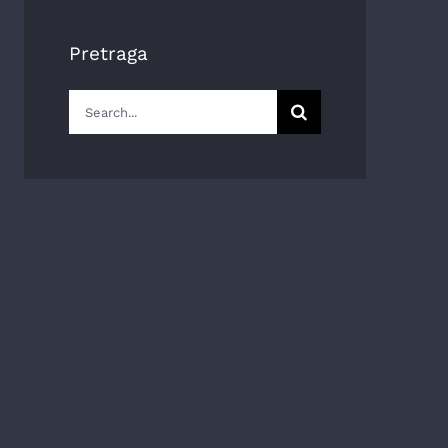
Pretraga
Search
for: