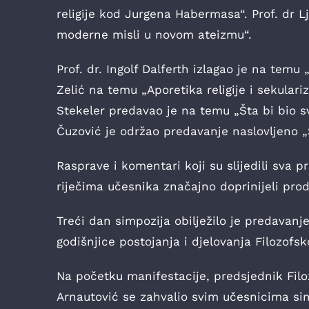
religije kod Jurgena Habermasa“. Prof. dr 
moderne misli u novom ateizmu“.
Prof. dr. Ingolf Dalferth izlagao je na temu „
Zelić na temu „Aporetika religije i sekulari
Stekeler predavao je na temu „Šta bi bio s
Čuzović je održao predavanje naslovljeno „S
Rasprave i komentari koji su slijedili sva p
riječima učesnika značajno doprinijeli pro
Treći dan simpozija obilježilo je predavanj
godišnjice postojanja i djelovanja Filozofs
Na početku manifestacije, predsjednik Filo
Arnautović se zahvalio svim učesnicima si