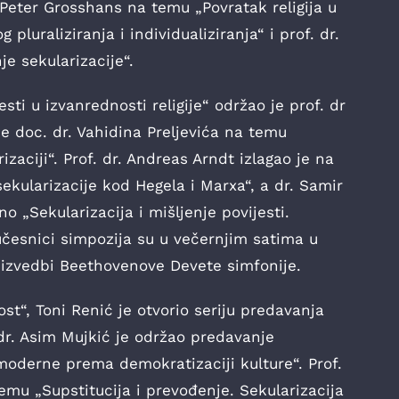
Peter Grosshans na temu „Povratak religija u
 pluraliziranja i individualiziranja“ i prof. dr.
e sekularizacije“.
ti u izvanrednosti religije“ održao je prof. dr
je doc. dr. Vahidina Preljevića na temu
zaciji“. Prof. dr. Andreas Arndt izlagao je na
sekularizacije kod Hegela i Marxa“, a dr. Samir
 „Sekularizacija i mišljenje povijesti.
česnici simpozija su u večernjim satima u
izvedbi Beethovenove Devete simfonije.
st“, Toni Renić je otvorio seriju predavanja
dr. Asim Mujkić je održao predavanje
moderne prema demokratizaciji kulture“. Prof.
emu „Supstitucija i prevođenje. Sekularizacija