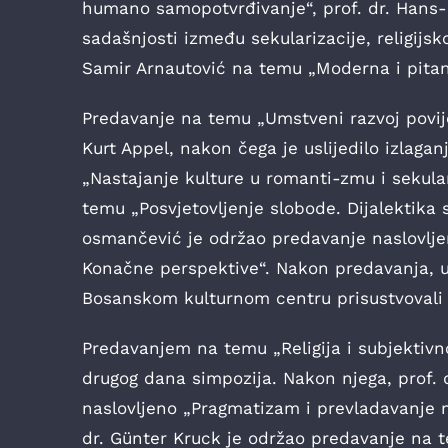
humano samopotvrđivanje“, prof. dr. Hans-
sadašnjosti između sekularizacije, religijskog
Samir Arnautović na temu „Moderna i pitanj
Predavanje na temu „Umstveni razvoj povijes
Kurt Appel, nakon čega je uslijedilo izlagan
„Nastajanje kulture u romanti-zmu i sekulari
temu „Posvjetovljenje slobode. Dijalektika 
osmančević je održao predavanje naslovljeno
Konačne perspektive“. Nakon predavanja, u
Bosanskom kulturnom centru prisustvovali 
Predavanjem na temu „Religija i subjektivno
drugog dana simpozija. Nakon njega, prof. 
naslovljeno „Pragmatizam i prevladavanje 
dr. Günter Kruck je održao predavanje na t