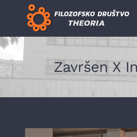
Skip
to
content
Završen X In