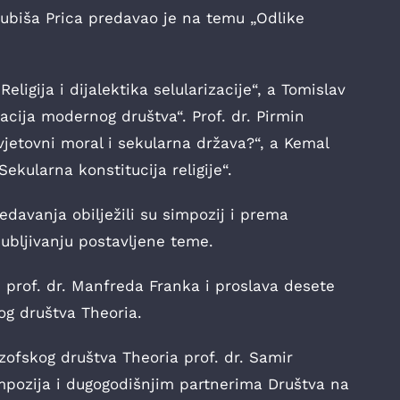
Ljubiša Prica predavao je na temu „Odlike
Religija i dijalektika selularizacije“, a Tomislav
zacija modernog društva“. Prof. dr. Pirmin
vjetovni moral i sekularna država?“, a Kemal
ekularna konstitucija religije“.
redavanja obilježili su simpozij i prema
dubljivanju postavljene teme.
e prof. dr. Manfreda Franka i proslava desete
kog društva Theoria.
zofskog društva Theoria prof. dr. Samir
mpozija i dugogodišnjim partnerima Društva na