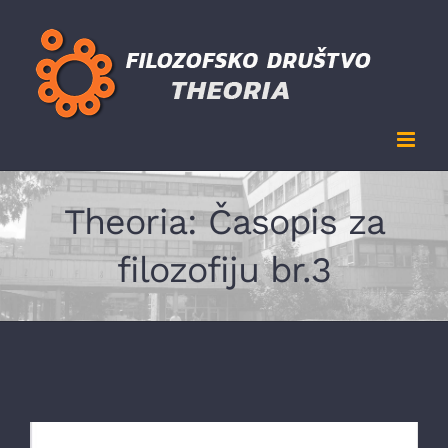
Skip
to
content
Theoria: Časopis za
filozofiju br.3