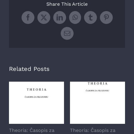
Share This Article
Facebook
X
LinkedIn
WhatsApp
Tumblr
Pinterest
Email
Related Posts
Theoria: Časopis za
Theoria: Časopis za
T