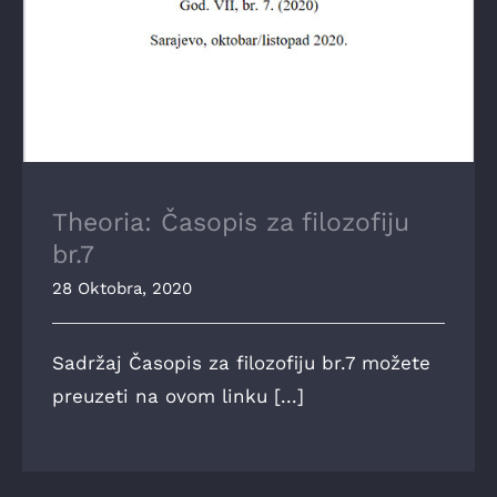
Theoria: Časopis za filozofiju
br.7
28 Oktobra, 2020
Sadržaj Časopis za filozofiju br.7 možete
preuzeti na ovom linku [...]