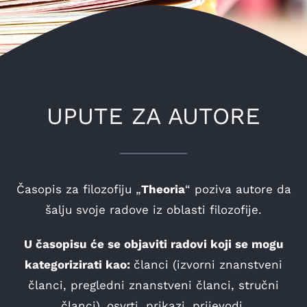
UPUTE ZA AUTORE
Časopis za filozofiju „
Theoria
“ poziva autore da
šalju svoje radove iz oblasti filozofije.
U časopisu će se objaviti radovi koji se mogu
kategorizirati kao:
članci (izvorni znanstveni
članci, pregledni znanstveni članci, stručni
članci),,osvrti, prikazi, prijevodi.