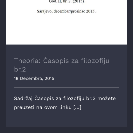
Theoria: Časopis za filozofiju
br.2
18 Decembra, 2015
Sadržaj Časopis za filozofiju br.2 možete
preuzeti na ovom linku [...]