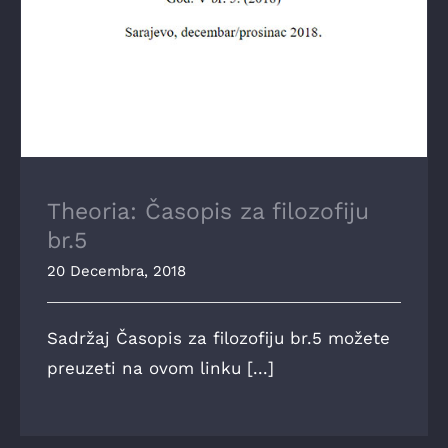
Theoria: Časopis za filozofiju
br.5
20 Decembra, 2018
Sadržaj Časopis za filozofiju br.5 možete
preuzeti na ovom linku [...]