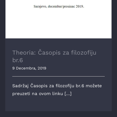
Theoria: Časopis za filozofiju
br.6
9 Decembra, 2019
Sadržaj Časopis za filozofiju br.6 možete
preuzeti na ovom linku [...]