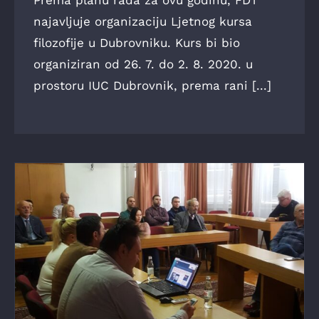
Prema planu rada za ovu godinu, FDT
najavljuje organizaciju Ljetnog kursa
filozofije u Dubrovniku. Kurs bi bio
organiziran od 26. 7. do 2. 8. 2020. u
prostoru IUC Dubrovnik, prema rani [...]
ODRŽANA GODIŠNJA SKUPŠTINA
FILOZOFSKOG DRUŠTVA THEORIA