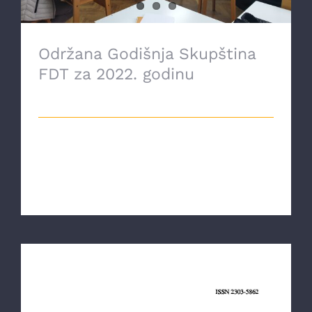
Održana Godišnja Skupština
FDT za 2022. godinu
16 Decembra, 2022
U četvrtak 15. 12. 2022. godine, održana
je na Filozofskom fakultetu godišnja Sk
[...]