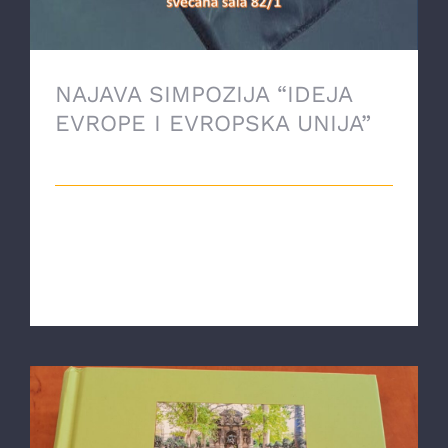
NAJAVA SIMPOZIJA “IDEJA
EVROPE I EVROPSKA UNIJA”
4 Augusta, 2021
Oživljavajući znanstveni i filozofski
život u Bosni i Hercegovini, Filozofsko
dr [...]