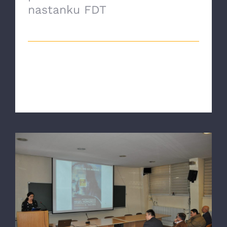
nastanku FDT
20 Maja, 2021
Jedan od najvećih filozofa današnjice i
nesumnjivo najznačajniji fenomenolog
dru [...]
Svečana Akademija u povodu 10 godina od
održavanja XXVIII Internacionalnog
Hegelovog kongresa