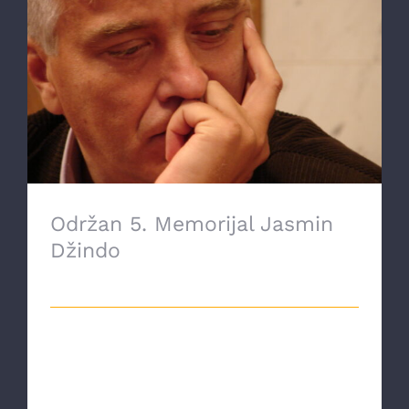
Održan 5. Memorijal Jasmin Džindo
Održan 5. Memorijal Jasmin
Džindo
16 Oktobra, 2021
Nakon što je okončan filozofski
simpozij "Ideja Evrope i Evropska unija",
kao po [...]