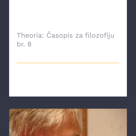
Theoria: Časopis za filozofiju
br. 8
31 Oktobra, 2021
Link za preuzimanje: Theoria-Časopis
za filozofiju br. 8 [...]