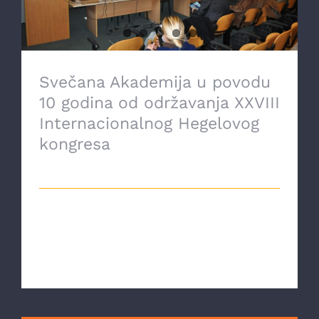
Svečana Akademija u povodu
10 godina od održavanja XXVIII
Internacionalnog Hegelovog
kongresa
16 Februara, 2021
Uz strogo poštivanje epidemioloških
mjera, određeno stanjem pandemije
koronaviru [...]