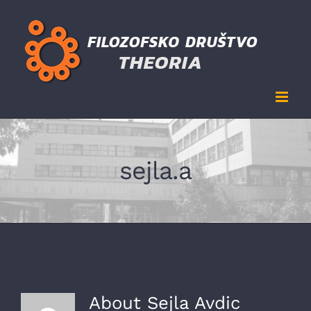
Skip
to
content
sejla.a
About
Sejla Avdic