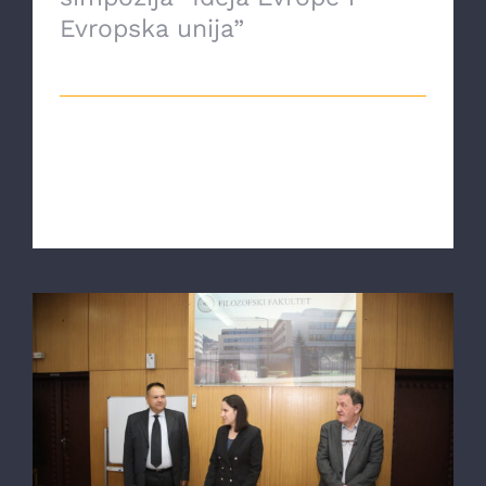
Evropska unija”
16 Oktobra, 2021
Drugi dan filozofskog simpozija "Ideja
Evrope i Evropske unije" donio je
referat [...]
Održana prva sesija simpozija “Ideja
Evrope i Evropska unija”