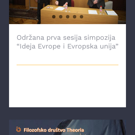
Održana prva sesija simpozija
“Ideja Evrope i Evropska unija”
12 Oktobra, 2021
U utorak 12. 10. 2021. godine održan je
prvi radni dan simpozija "Ideja Evrope i
[...]