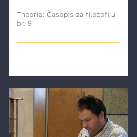
Theoria: Časopis za filozofiju
br. 9
4 Oktobra, 2022
Link za preuzimanje: Theoria-časopis
za filozofiju br. 9 [...]